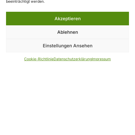
beeinträchtigt werden.
Höhe, direkt unterhalb des Gipfels des Großen
Falkensteins im Nationalpark Bayerischer Wald.
Akzeptieren
Zum Wanderheim
Ablehnen
Einstellungen Ansehen
Cookie-Richtlinie
Datenschutzerklärung
Impressum