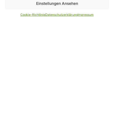
Einstellungen Ansehen
Cookie-Richtlinie
Datenschutzerklärung
Impressum
Über uns
Der Wanderverband Bayern ist der Dachverband für
derzeit 15 Gebirgs- und Wandervereine mit etwa
80.000 Mitgliedern. Wir verbinden Weltoffenheit mit
bayerischen Traditionen. Über unsere Heimat- und
Wanderakademie Bayern sind wir deutschlandweit
mit führend im Bereich der Aus- und Fortbildung
rund um das Thema Wandern.
Kontakt