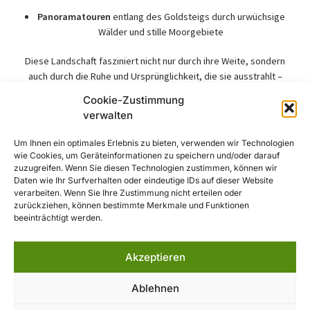
Panoramatouren
entlang des Goldsteigs durch urwüchsige
Wälder und stille Moorgebiete
Diese Landschaft fasziniert nicht nur durch ihre Weite, sondern
auch durch die Ruhe und Ursprünglichkeit, die sie ausstrahlt –
ideal für alle, die bewusst in die Natur eintauchen möchten.
Cookie-Zustimmung
verwalten
Hinweis & Ausblick
Um Ihnen ein optimales Erlebnis zu bieten, verwenden wir Technologien
Auch wenn das Waldschmidthaus derzeit nicht bewirtschaftet
wie Cookies, um Geräteinformationen zu speichern und/oder darauf
zuzugreifen. Wenn Sie diesen Technologien zustimmen, können wir
ist, bleibt der Ort ein bedeutender Anziehungspunkt für
Daten wie Ihr Surfverhalten oder eindeutige IDs auf dieser Website
Wandernde. Die kraftvolle Stille am Gipfel, das
verarbeiten. Wenn Sie Ihre Zustimmung nicht erteilen oder
beeindruckende Panorama und die Natur rund um das Haus
zurückziehen, können bestimmte Merkmale und Funktionen
machen diesen Platz zu einem der symbolträchtigsten Orte im
beeinträchtigt werden.
gesamten Nationalparkgebiet. Mit der geplanten
Wiedereröffnung soll das Schutzhaus künftig in neuem Glanz
Akzeptieren
erscheinen – umgeben von wildem Wald und uralten Pfaden.
Ablehnen