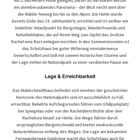
Auf 1.360 Metern Höhe gelegen, bietet es bei klarem Wetter
ein atemberaubendes Panorama – der Blick reicht weit über
die Wälder hinweg bis hin zu den Alpen. Die Hütte wurde
bereits Ende des 19. Jahrhunderts errichtet und ist seither ein
beliebter Anlaufpunkt für Bergsteiger, Wanderfreunde und
Naturliebhaber, die auf ihrem Weg zum Gipfel des Großen
Rachel eine Rast einlegen möchten. In den Sommermonaten ist
das Schutzhaus bei guter Witterung normalerweise
bewirtschaftet und lädt mit seinem historischen Charme und
der Lage mitten im Nationalpark zu einer verdienten Pause ein.
Lage & Erreichbarkeit
Das Waldschmidthaus befindet sich inmitten der geschützten
Kernzone des Nationalparks und ist ausschließlich zu Fuß
erreichbar. Beliebte Aufstiegsrouten führen vom Gfällparkplatz
bei Spiegelau oder von der Racheldiensthütte über den
Rachelsee hinauf zur Hütte. Die Wege führen durch
ursprünglichen Bergmischwald und bieten eindrucksvolle
Naturerlebnisse entlang des Weges. Die Lage am bekannten
Fernwanderweg Goldsteig macht das Schutzhaus auch für