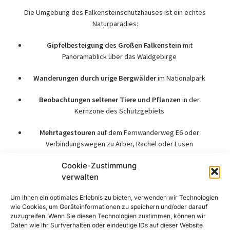
Die Umgebung des Falkensteinschutzhauses ist ein echtes
Naturparadies:
Gipfelbesteigung des Großen Falkenstein
mit
Panoramablick über das Waldgebirge
Wanderungen durch urige Bergwälder
im Nationalpark
Beobachtungen seltener Tiere und Pflanzen
in der
Kernzone des Schutzgebiets
Mehrtagestouren
auf dem Fernwanderweg E6 oder
Verbindungswegen zu Arber, Rachel oder Lusen
Cookie-Zustimmung
Ob als Ziel einer Tagestour, Zwischenstation auf einer längeren
verwalten
Wanderung oder für eine Übernachtung in der Höhe – hier
kommt man der Natur besonders nah.
Um Ihnen ein optimales Erlebnis zu bieten, verwenden wir Technologien
wie Cookies, um Geräteinformationen zu speichern und/oder darauf
Hinweis & Ausblick
zuzugreifen. Wenn Sie diesen Technologien zustimmen, können wir
Daten wie Ihr Surfverhalten oder eindeutige IDs auf dieser Website