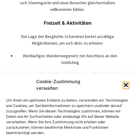
sich Stammgäste und neue Besucher gleichermaßen
willkommen fühlen.
Freizeit & Aktivitäten
Die Lage der Berghütte Schareben bietet unzählige
Möglichkeiten, um sich aktiv zu erholen:
Weitläufiges Wanderwegenetz mit Anschluss an den
Goldsteig
Touren zu Arber, Hochstein oder zum Großen Riedelstein
Cookie-Zustimmung
Mountainbike-Routen direkt ab der Hütte
verwalten
Kneippanlage in der Nähe zur Erfrischung nach der Tour
Um Ihnen ein optimales Erlebnis zu bieten, verwenden wir Technologien
wie Cookies, um Geräteinformationen zu speichern und/oder darauf
zuzugreifen. Wenn Sie diesen Technologien zustimmen, können wir
Schneeschuhwanderungen und Winterwanderwege in der
Daten wie Ihr Surfverhalten oder eindeutige IDs auf dieser Website
kalten Jahreszeit
verarbeiten. Wenn Sie Ihre Zustimmung nicht erteilen oder
zurückziehen, können bestimmte Merkmale und Funktionen
Ob sportlich unterwegs oder einfach mit einem Buch auf der
beeinträchtigt werden.