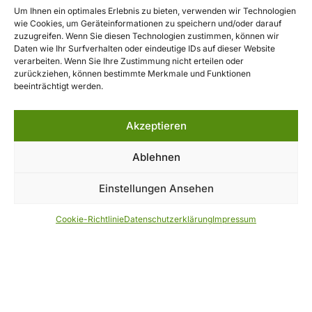
Um Ihnen ein optimales Erlebnis zu bieten, verwenden wir Technologien
Aussichtsreiche Sonnenauf- oder -untergangswanderungen
wie Cookies, um Geräteinformationen zu speichern und/oder darauf
zuzugreifen. Wenn Sie diesen Technologien zustimmen, können wir
Daten wie Ihr Surfverhalten oder eindeutige IDs auf dieser Website
Schneeschuhwanderungen im Winter (mit entsprechender
verarbeiten. Wenn Sie Ihre Zustimmung nicht erteilen oder
Ausrüstung)
zurückziehen, können bestimmte Merkmale und Funktionen
beeinträchtigt werden.
Wer den Weg hierher sucht, kommt nicht nur wegen der
Aussicht – sondern auch, um zur Ruhe zu kommen, klare Luft zu
Akzeptieren
atmen und eine Hütteneinkehr zu erleben, wie sie sein soll.
Ablehnen
Hinweis & Ausblick
Einstellungen Ansehen
Das Osserschutzhaus steht für echte Hüttenatmosphäre in
spektakulärer Lage. Es ist kein Ort, den man zufällig besucht –
sondern ein Ziel für Menschen, die bewusst die Nähe zur Natur
Cookie-Richtlinie
Datenschutzerklärung
Impressum
suchen. Wer auf dem Gipfel steht, das Schutzhaus im Rücken
und die Wälder zu Füßen, der weiß: Hier oben zählt das
Einfache, das Echte – und genau das macht den Reiz dieses
besonderen Ortes aus.