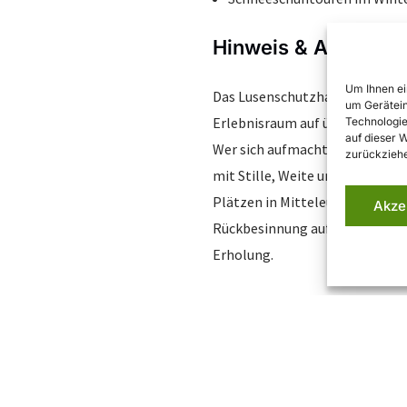
Hinweis & Ausblick
Um Ihnen ei
Das Lusenschutzhaus ist nicht n
um Gerätein
Erlebnisraum auf über 1.300 Me
Technologie
auf dieser 
Wer sich aufmacht, diesen beso
zurückziehe
mit Stille, Weite und einer At
Plätzen in Mitteleuropa noch so
Akze
Rückbesinnung auf das Wesentli
Erholung.
akt
Navigation