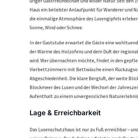
uriger Gastfreundschaft und wilder Natur. Seit den 1
Haus ein beliebter Anlaufpunkt für Wanderer und Na
die einmalige Atmosphäre des Lusengipfels erlebe
Sonne, Wind oder Schnee.
In der Gaststube erwartet die Gäste eine wohltuende
der Wärme des Holzofens und dem Duft der regiona
wird. Wer übernachten möchte, findet in den gepfle
Vierbettzimmern mit Bettwäsche einen Rückzugsor
Abgeschiedenheit. Die klare Bergluft, der weite Blic
Blockmeer des Lusen und der Wechsel der Jahresze
Aufenthalt zu einem unvergesslichen Naturerlebnis
Lage & Erreichbarkeit
Das Lusenschutzhaus ist nur zu Fuß erreichbar – u