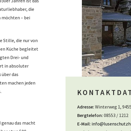
930er Jahren ist das
turliebhaber, die
n möchten – bei
 Stille, die nur von
len Küche begleitet
gten Drei- und
t in absoluter
k über das
iten machen jeden
KONTAKTDA
.
Adresse:
Winterweg 1, 945
Bergtelefon:
08553 / 1212
nd genau das macht
E-Mail:
info@lusenschutzh