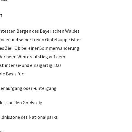
n
ntesten Bergen des Bayerischen Waldes
eer und seiner freien Gipfelkuppe ist er
des Ziel. Ob bei einer Sommerwanderung
 oder beim Winteraufstieg auf dem
ist intensiv und einzigartig. Das
le Basis für:
nenaufgang oder -untergang
uss an den Goldsteig
ldniszone des Nationalparks
er