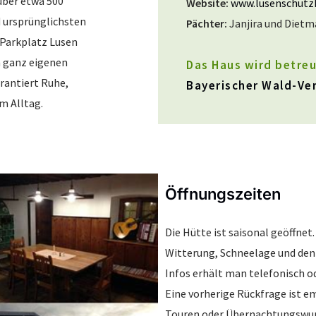
 über etwa 500
Website:
www.lusenschutz
 ursprünglichsten
Pächter:
Janjira und Dietm
Parkplatz Lusen
n ganz eigenen
Das Haus wird betreu
rantiert Ruhe,
Bayerischer Wald-Ver
m Alltag.
Öffnungszeiten
Die Hütte ist saisonal geöffnet
Witterung, Schneelage und den
Infos erhält man telefonisch o
Eine vorherige Rückfrage ist 
Touren oder Übernachtungswu