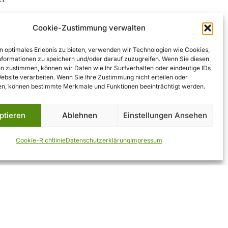
Cookie-Zustimmung verwalten
n optimales Erlebnis zu bieten, verwenden wir Technologien wie Cookies,
ur ein Ziel für Wanderer, sondern ein
formationen zu speichern und/oder darauf zuzugreifen. Wenn Sie diesen
tern – einfach, echt, entschleunigend.
n zustimmen, können wir Daten wie Ihr Surfverhalten oder eindeutige IDs
Website verarbeiten. Wenn Sie Ihre Zustimmung nicht erteilen oder
nderen Ort zu erreichen, wird belohnt
n, können bestimmte Merkmale und Funktionen beeinträchtigt werden.
mosphäre, die man nur an wenigen
 findet. Ein Aufenthalt hier bedeutet
ptieren
Ablehnen
Einstellungen Ansehen
che: Natur, Einfachheit und echte
Cookie-Richtlinie
Datenschutzerklärung
Impressum
Rechtliches