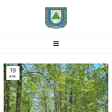
19
APR.