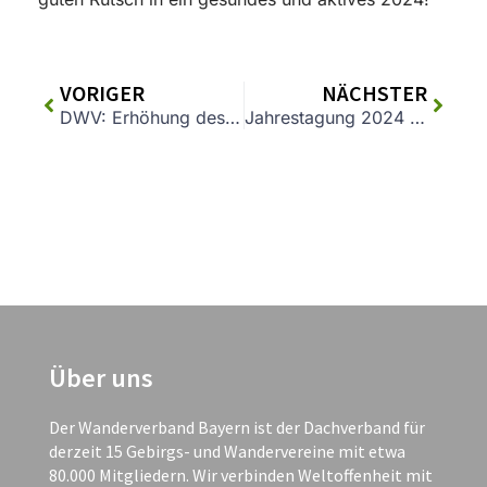
VORIGER
NÄCHSTER
DWV: Erhöhung des Mehrwertsteuersatzes in der Gastronomie gefährdet Wandertourismus
Jahrestagung 2024 des Wanderverbands Bayern – Umweltminister Glauber verspricht mehr Unterstützung
Über uns
Der Wanderverband Bayern ist der Dachverband für
derzeit 15 Gebirgs- und Wandervereine mit etwa
80.000 Mitgliedern. Wir verbinden Weltoffenheit mit