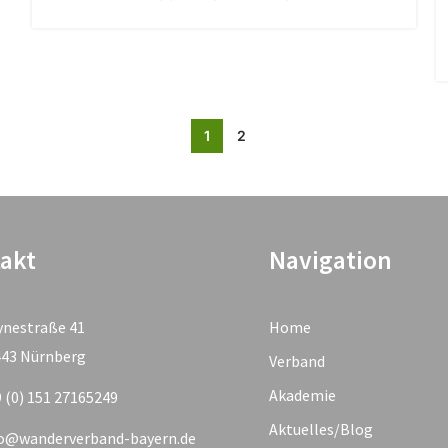
1
2
akt
Navigation
ynestraße 41
Home
443 Nürnberg
Verband
Akademie
 (0) 151 27165249
Aktuelles/Blog
fo@wanderverband-bayern.de