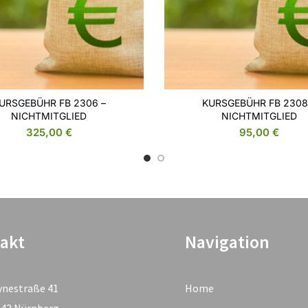
URSGEBÜHR FB 2306 –
KURSGEBÜHR FB 2308
WEITERLESEN
WEITERLESEN
NICHTMITGLIED
NICHTMITGLIED
325,00
€
95,00
€
akt
Navigation
ynestraße 41
Home
443 Nürnberg