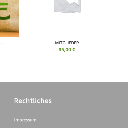
 –
MITGLIEDER
KUR
WEITERLESEN
95,00
€
Rechtliches
Impressum