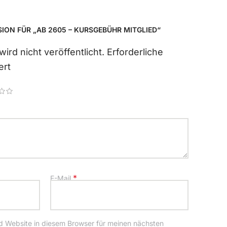
SION FÜR „AB 2605 – KURSGEBÜHR MITGLIED“
ird nicht veröffentlicht.
Erforderliche
ert
*
E-Mail
 Website in diesem Browser für meinen nächsten