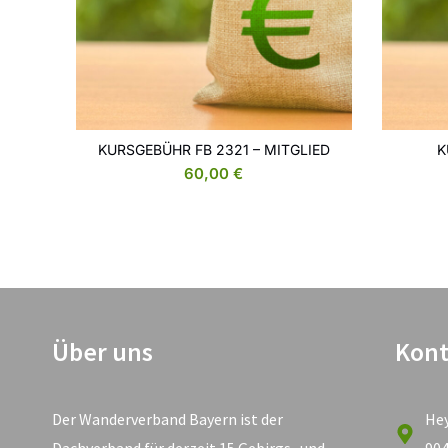
KURSGEBÜHR FB 2321 – MITGLIED
K
WEITERLESEN
60,00
€
Über uns
Kont
Der Wanderverband Bayern ist der
He
Dachverband für derzeit 15 Gebirgs- und
90