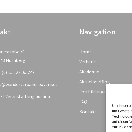
akt
Navigation
ynestraße 41
Home
443 Nürnberg
Verband
Akademie
 (0) 151 27165249
Aktuelles/Blog
fo@wanderverband-bayern.de
Fortbildungen & Termine
zt Veranstaltung buchen
FAQ
Um Ihnen ei
Kontakt
um Gerätein
Technologie
auf dieser 
zurückziehe