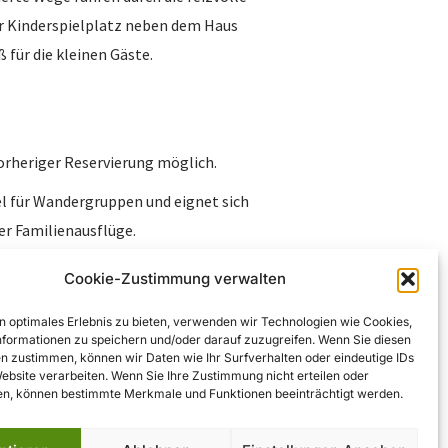
er Kinderspielplatz neben dem Haus
 für die kleinen Gäste.
rheriger Reservierung möglich.
iel für Wandergruppen und eignet sich
er Familienausflüge.
zu Öffnungszeiten und
Cookie-Zustimmung verwalten
empfohlen, die offizielle Website zu
n optimales Erlebnis zu bieten, verwenden wir Technologien wie Cookies,
formationen zu speichern und/oder darauf zuzugreifen. Wenn Sie diesen
n zustimmen, können wir Daten wie Ihr Surfverhalten oder eindeutige IDs
us bietet einen gemütlichen
Website verarbeiten. Wenn Sie Ihre Zustimmung nicht erteilen oder
n, können bestimmte Merkmale und Funktionen beeinträchtigt werden.
r Natur – ideal für eine erholsame
freien Natur.