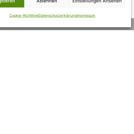
ptieren
Ablehnen
Einstellungen Ansehen
Cookie-Richtlinie
Datenschutzerklärung
Impressum
Rechtliches
Impressum
Datenschutzerklärung
AGB
Widerruf
Zahlungsarten
Cookie-Richtlinie (EU)