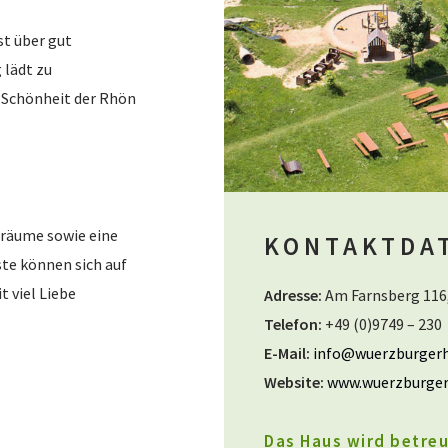
st über gut
 lädt zu
e Schönheit der Rhön
träume sowie eine
KONTAKTDA
te können sich auf
t viel Liebe
Adresse:
Am Farnsberg 116
Telefon:
+49 (0)9749 – 230
E-Mail:
info@wuerzburgerh
Website:
www.wuerzburger
Das Haus wird betreu