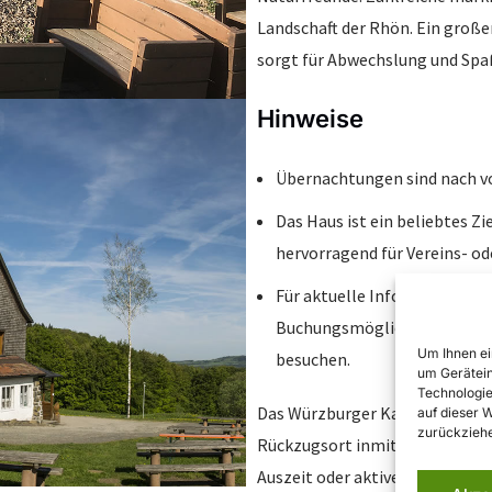
Landschaft der Rhön. Ein groß
sorgt für Abwechslung und Spaß
Hinweise
Übernachtungen sind nach vo
Das Haus ist ein beliebtes Z
hervorragend für Vereins- od
Für aktuelle Informationen 
Buchungsmöglichkeiten wird 
Um Ihnen ei
besuchen.
um Gerätein
Technologie
Das Würzburger Karl-Straub-Ha
auf dieser 
zurückziehe
Rückzugsort inmitten der Rhöne
Auszeit oder aktive Tage in der 