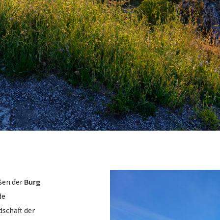
ßen der
Burg
de
dschaft der