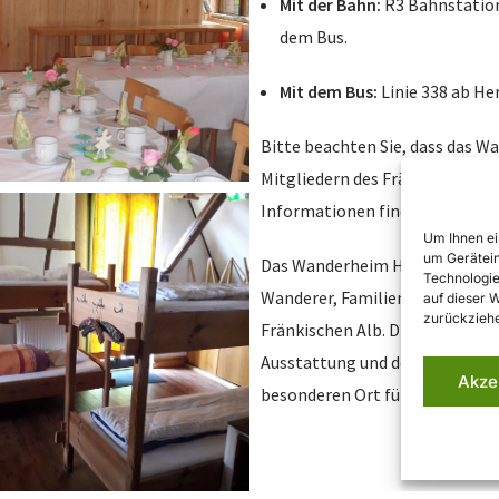
Mit der Bahn:
R3 Bahnstation
dem Bus.
Mit dem Bus:
Linie 338 ab He
Bitte beachten Sie, dass das 
Mitgliedern des Fränkischen Al
Informationen finden Sie auf de
Um Ihnen ei
um Gerätein
Das Wanderheim Hohenstein bie
Technologie
Wanderer, Familien, Vereine u
auf dieser 
zurückziehe
Fränkischen Alb. Die Kombinati
Ausstattung und der Nähe zur 
Akze
besonderen Ort für Aufenthalte