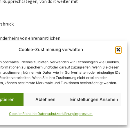
 Rupprechtstegen, von dort weiter mit
rsbruck.
Wanderheim von ehrenamtlichen
bvereins geführt wird. Weitere
Cookie-Zustimmung verwalten
r Website des Vereins.
n optimales Erlebnis zu bieten, verwenden wir Technologien wie Cookies,
formationen zu speichern und/oder darauf zuzugreifen. Wenn Sie diesen
tet eine gemütliche Unterkunft für
n zustimmen, können wir Daten wie Ihr Surfverhalten oder eindeutige IDs
nd Tagungsgruppen inmitten der
Website verarbeiten. Wenn Sie Ihre Zustimmung nicht erteilen oder
n, können bestimmte Merkmale und Funktionen beeinträchtigt werden.
on aus naturnaher Lage, guter
Burg Hohenstein macht es zu einem
ptieren
Ablehnen
Einstellungen Ansehen
 in der Region.
Cookie-Richtlinie
Datenschutzerklärung
Impressum