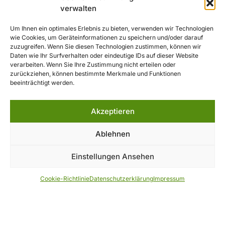
verwalten
Parkplätze:
Direkt am Haus vorhanden.
Um Ihnen ein optimales Erlebnis zu bieten, verwenden wir Technologien
ÖPNV:
Eine Bushaltestelle liegt ca. 1,5 km entfernt an der
wie Cookies, um Geräteinformationen zu speichern und/oder darauf
Staatsstraße oder in Weißenstadt.
zuzugreifen. Wenn Sie diesen Technologien zustimmen, können wir
Daten wie Ihr Surfverhalten oder eindeutige IDs auf dieser Website
Das Waldsteinhaus bietet eine perfekte Kombination aus
verarbeiten. Wenn Sie Ihre Zustimmung nicht erteilen oder
gemütlicher Einkehr, herrlicher Natur und bequemen
zurückziehen, können bestimmte Merkmale und Funktionen
beeinträchtigt werden.
Übernachtungsmöglichkeiten – ein idealer Ort, um die Schönheit
des Fichtelgebirges zu erleben.
Akzeptieren
Ablehnen
Einstellungen Ansehen
Über uns
Cookie-Richtlinie
Datenschutzerklärung
Impressum
Der Wanderverband Bayern ist der Dachverband für
derzeit 15 Gebirgs- und Wandervereine mit etwa
80.000 Mitgliedern. Wir verbinden Weltoffenheit mit