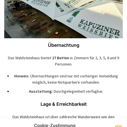
Übernachtung
Das Waldsteinhaus bietet
27 Betten
in Zimmern für 2, 3, 5, 6 und 9
Personen.
Hinweis:
Übernachtungen sind nur mit vorheriger Anmeldung
möglich, keine Notquartiere vorhanden.
Ausstattung:
Duschgelegenheit verfügbar.
Lage & Erreichbarkeit
Das Waldsteinhaus ist über zahlreiche Wanderwege wie den
Höhenweg
,
E3
,
Jean-Paul-Weg
, und
Nordweg
zu erreichen.
Cookie-Zustimmung