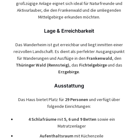
großzügige Anlage eignet sich ideal für Naturfreunde und
Aktivurlauber, die den Frankenwald und die umliegenden
Mittelgebirge erkunden möchten.
Lage & Erreichbarkeit
Das Wanderheim ist gut erreichbar und liegt inmitten einer
reizvollen Landschaft. Es dient als perfekter Ausgangspunkt
für Wanderungen und Ausflüge in den
Frankenwald
, den
Thüringer Wald (Rennsteig)
, das
Fichtelgebirge
und das
Erzgebirge
.
Ausstattung
Das Haus bietet Platz für
29 Personen
und verfügt über
folgende Einrichtungen:
4 Schlafräume
mit
5, 6 und 9 Betten
sowie ein
Matratzenlager
Aufenthaltsraum
mit Küchenzeile