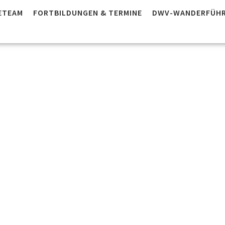
ETEAM
FORTBILDUNGEN & TERMINE
DWV-WANDERFÜHR
ayern: AB 
derführe