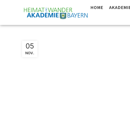
HOME
AKADEMI
Niederb
05
NOV.
DWV-Wan
Und ZNL