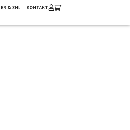
ER & ZNL
KONTAKT
2604 –
r*innen®