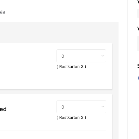
ein
( Restkarten 3 )
ied
( Restkarten 2 )