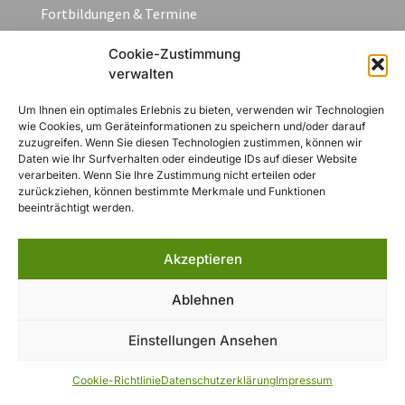
Fortbildungen & Termine
FAQ
Cookie-Zustimmung
Kontakt
verwalten
Um Ihnen ein optimales Erlebnis zu bieten, verwenden wir Technologien
Rechtliches
wie Cookies, um Geräteinformationen zu speichern und/oder darauf
zuzugreifen. Wenn Sie diesen Technologien zustimmen, können wir
Daten wie Ihr Surfverhalten oder eindeutige IDs auf dieser Website
Impressum
verarbeiten. Wenn Sie Ihre Zustimmung nicht erteilen oder
zurückziehen, können bestimmte Merkmale und Funktionen
Datenschutzerklärung
beeinträchtigt werden.
AGB
Widerruf
Akzeptieren
Zahlungsarten
Cookie-Richtlinie (EU)
Ablehnen
Einstellungen Ansehen
© 2026- Landesverband Bayern der deutschen Gebirgs- und
Cookie-Richtlinie
Datenschutzerklärung
Impressum
Wandervereine e.V. – Wanderverband Bayern