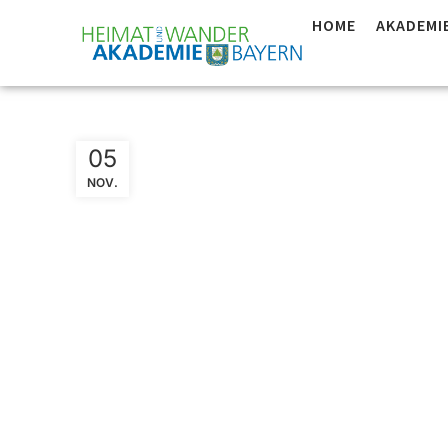
HOME
AKADEMI
Allgäu:
05
NOV.
Wanderf
ZNL