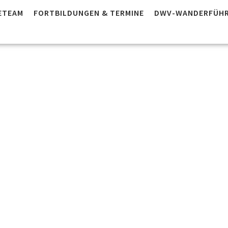
ETEAM
FORTBILDUNGEN & TERMINE
DWV-WANDERFÜHR
 AB 2602 –
ührer*inn