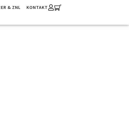
ER & ZNL
KONTAKT
 DWV-
en® Und