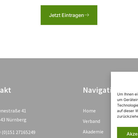
Jetzt Eintragen
akt
Navigation
Um Ihnen ei
um Gerätein
Technologie
ynestraße 41
Home
auf dieser 
zurückziehe
443 Nürnberg
Verband
Akademie
 (0)151 27165249
Akze