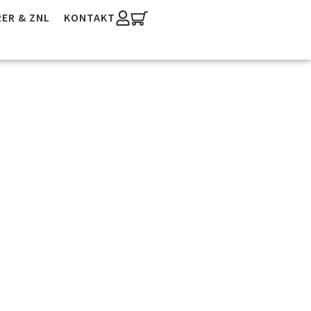
ER & ZNL
KONTAKT
 DWV-
en® Und