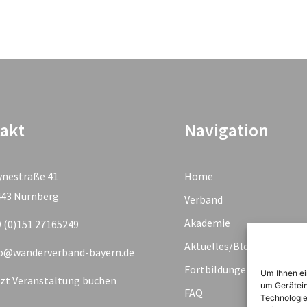
akt
Navigation
ynestraße 41
Home
443 Nürnberg
Verband
Akademie
 (0)151 27165249
Aktuelles/Blog
fo@wanderverband-bayern.de
Fortbildungen & Termine
Um Ihnen ei
zt Veranstaltung buchen
um Gerätein
FAQ
Technologie