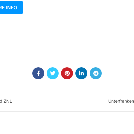
E INFO
nd ZNL
Unterfranke