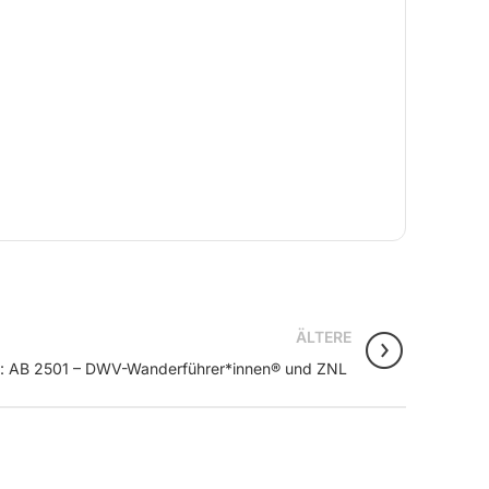
ÄLTERE
n: AB 2501 – DWV-Wanderführer*innen® und ZNL