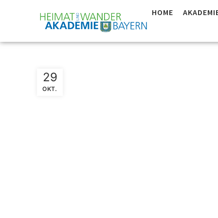
HOME
AKADEMI
Allgäu:
29
OKT.
Wanderf
ZNL