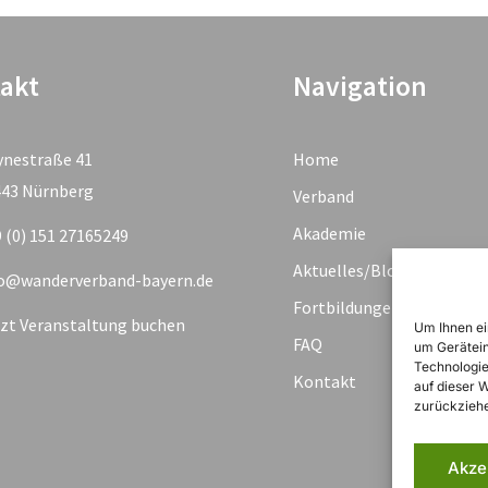
akt
Navigation
ynestraße 41
Home
443 Nürnberg
Verband
Akademie
 (0) 151 27165249
Aktuelles/Blog
fo@wanderverband-bayern.de
Fortbildungen & Termine
zt Veranstaltung buchen
Um Ihnen ei
FAQ
um Gerätein
Technologie
Kontakt
auf dieser 
zurückziehe
Akze