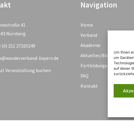
akt
Navigation
ynestraße 41
Home
443 Nürnberg
Verband
Akademie
 (0) 151 27165249
Um Ihnen ei
Aktuelles/Blog
fo@wanderverband-bayern.de
um Gerätein
Technologie
Fortbildungen & Termine
auf dieser 
zt Veranstaltung buchen
zurückziehe
FAQ
Kontakt
Akze