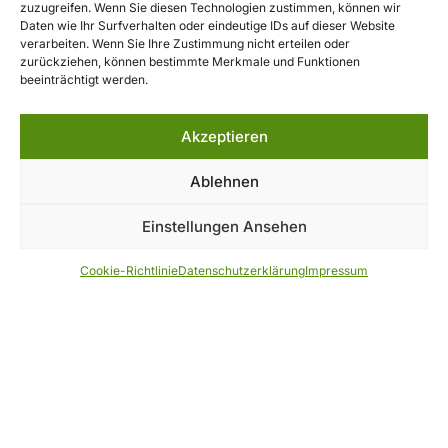
Jetzt Veranstaltung buchen
zuzugreifen. Wenn Sie diesen Technologien zustimmen, können wir
Daten wie Ihr Surfverhalten oder eindeutige IDs auf dieser Website
verarbeiten. Wenn Sie Ihre Zustimmung nicht erteilen oder
zurückziehen, können bestimmte Merkmale und Funktionen
Navigation
beeinträchtigt werden.
Home
Akzeptieren
Verband
Akademie
Ablehnen
Aktuelles/Blog
Einstellungen Ansehen
Fortbildungen & Termine
FAQ
Cookie-Richtlinie
Datenschutzerklärung
Impressum
Kontakt
Rechtliches
Impressum
Datenschutzerklärung