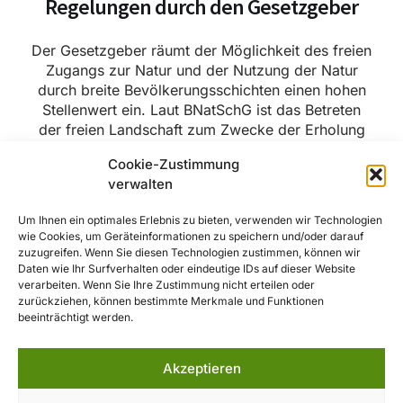
Regelungen durch den Gesetzgeber
Der Gesetzgeber räumt der Möglichkeit des freien
Zugangs zur Natur und der Nutzung der Natur
durch breite Bevölkerungsschichten einen hohen
Stellenwert ein. Laut BNatSchG ist das Betreten
der freien Landschaft zum Zwecke der Erholung
ausdrücklich gestattet. Natur- und Freizeiterlebnis
Cookie-Zustimmung
müssen aber auch natur- und
verwalten
landschaftsverträglich ausgestaltet sein.
Freizeitwege überschreiten oft viele Grundstücke,
Um Ihnen ein optimales Erlebnis zu bieten, verwenden wir Technologien
sie queren Wald- und Jagdgebiete und
wie Cookies, um Geräteinformationen zu speichern und/oder darauf
durchlaufen sensible Landschaftsteile. Die
zuzugreifen. Wenn Sie diesen Technologien zustimmen, können wir
Interessen des Naturschutzes sind ebenso zu
Daten wie Ihr Surfverhalten oder eindeutige IDs auf dieser Website
verarbeiten. Wenn Sie Ihre Zustimmung nicht erteilen oder
berücksichtigen wie die der land- und
zurückziehen, können bestimmte Merkmale und Funktionen
forstwirtschaftlichen Nutzung.
beeinträchtigt werden.
Grundsätze unserer Wegearbeit
Akzeptieren
Besonderer Wert wird auf die Nachhaltigkeit der