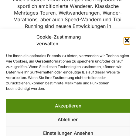
sportlich ambitionierte Wanderer. Klassische
Mehrtages-Touren, Weitwanderungen, Wander-
Marathons, aber auch Speed-Wandern und Trail
Running sind neuere Entwicklungen in
Wandervereinen, denen sich immer mehr
Cookie-Zustimmung
Mitglieder widmen – nicht nur junge Menschen.
verwalten
Wandern mit Kindern und
Um Ihnen ein optimales Erlebnis zu bieten, verwenden wir Technologien
Jugendlichen
wie Cookies, um Geräteinformationen zu speichern und/oder darauf
zuzugreifen. Wenn Sie diesen Technologien zustimmen, können wir
Daten wie Ihr Surfverhalten oder eindeutige IDs auf dieser Website
Das Familienwandern mit Kindern pflegt der
verarbeiten. Wenn Sie Ihre Zustimmung nicht erteilen oder
zurückziehen, können bestimmte Merkmale und Funktionen
Wanderverband Bayern ebenso wie das
beeinträchtigt werden.
Jugendwandern. Über Angebote für Jugendliche
informiert die
Wanderjugend Bayern
auf ihrer
Website.
Akzeptieren
Ablehnen
Einstellungen Ansehen