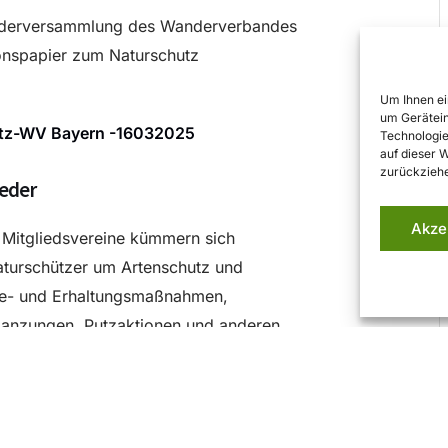
iederversammlung des Wanderverbandes
ionspapier zum Naturschutz
Um Ihnen ei
um Gerätein
utz-WV Bayern -16032025
Technologie
auf dieser 
zurückziehe
ieder
Akze
 Mitgliedsvereine kümmern sich
aturschützer um Artenschutz und
ege- und Erhaltungsmaßnahmen,
anzungen, Putzaktionen und anderen
en sie bei der Überwachung der