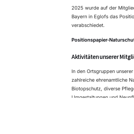
2025 wurde auf der Mitgl
Bayern in Eglofs das Posit
verabschiedet.
Positionspapier-Natursch
Aktivitäten unserer Mitgl
In den Ortsgruppen unserer
zahlreiche ehrenamtliche N
Biotopschutz, diverse Pfl
Umgestaltungen und Neupfl
Maßnahmen. Außerdem werd
Landschaft tätig.