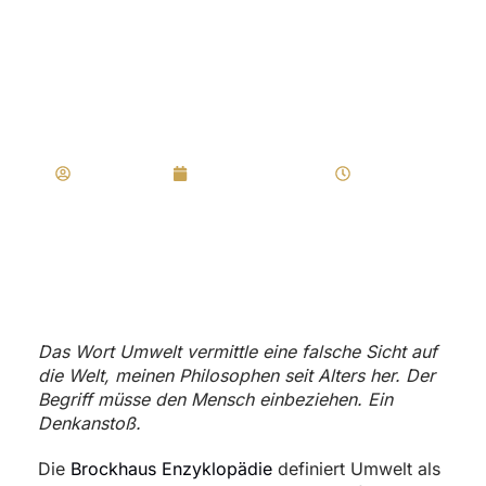
„Ich Bin, Weil Du
Bist.“
Regler Marco
November 18, 2019
10:35 a.m.
Das Wort Umwelt vermittle eine falsche Sicht auf
die Welt, meinen Philosophen seit Alters her. Der
Begriff müsse den Mensch einbeziehen. Ein
Denkanstoß.
Die
Brockhaus Enzyklopädie
definiert Umwelt als