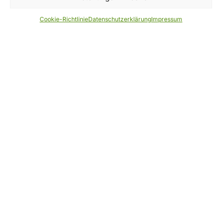
Home
Verband
Cookie-Richtlinie
Datenschutzerklärung
Impressum
Akademie
Aktuelles/Blog
Fortbildungen & Termine
FAQ
Kontakt
Rechtliches
Impressum
Datenschutzerklärung
AGB
Widerruf
Zahlungsarten
Cookie-Richtlinie (EU)