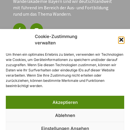
Wanderakademie Bayern sind wir deutschlandweit
mit führend im Bereich der Aus- und Fortbildung
rund um das Thema Wandern.
Cookie-Zustimmung
verwalten
Kontakt
Um Ihnen ein optimales Erlebnis zu bieten, verwenden wir Technologien
wie Cookies, um Geräteinformationen zu speichern und/oder darauf
zuzugreifen. Wenn Sie diesen Technologien zustimmen, können wir
Heynestraße 41
Daten wie Ihr Surfverhalten oder eindeutige IDs auf dieser Website
90443 Nürnberg
verarbeiten. Wenn Sie Ihre Zustimmung nicht erteilen oder
zurückziehen, können bestimmte Merkmale und Funktionen
+49 (0) 151 27165249
beeinträchtigt werden.
info@wanderverband-bayern.de
Jetzt Veranstaltung buchen
Akzeptieren
Ablehnen
Navigation
Einstellungen Ansehen