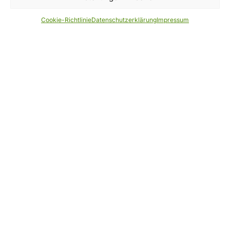
Home
Verband
Cookie-Richtlinie
Datenschutzerklärung
Impressum
Akademie
Aktuelles/Blog
Fortbildungen & Termine
FAQ
Kontakt
Rechtliches
Impressum
Datenschutzerklärung
AGB
Widerruf
Zahlungsarten
Cookie-Richtlinie (EU)