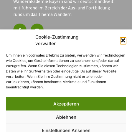
Wanderakademie Bayern sind wir deutschlandweit
mit führend im Bereich der Aus- und Fortbildung
rund um das Thema Wandern.
Cookie-Zustimmung
verwalten
Kontakt
Um Ihnen ein optimales Erlebnis zu bieten, verwenden wir Technologien
wie Cookies, um Geräteinformationen zu speichern und/oder darauf
zuzugreifen. Wenn Sie diesen Technologien zustimmen, können wir
Heynestraße 41
Daten wie Ihr Surfverhalten oder eindeutige IDs auf dieser Website
90443 Nürnberg
verarbeiten. Wenn Sie Ihre Zustimmung nicht erteilen oder
zurückziehen, können bestimmte Merkmale und Funktionen
+49 (0) 151 27165249
beeinträchtigt werden.
info@wanderverband-bayern.de
Jetzt Veranstaltung buchen
Akzeptieren
Ablehnen
Navigation
Einstellungen Ansehen