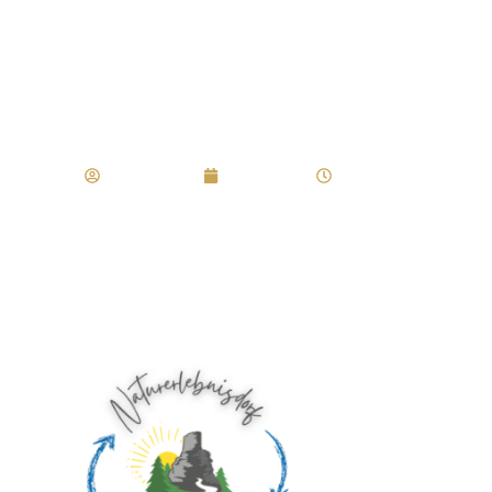
DWV-
®
Wanderführer
Regler Marco
April 2, 2019
11:19 a.m.