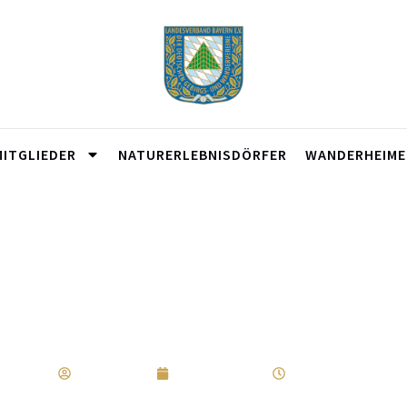
MITGLIEDER
NATURERLEBNISDÖRFER
WANDERHEIME
Bayerischen Wald: Neuer Qualität
Regler Marco
Februar 11, 2019
2:44 p.m.