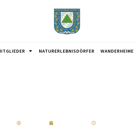
MITGLIEDER
NATURERLEBNISDÖRFER
WANDERHEIME
Ehrenamt: Vereine Brauchen Hilfe
Regler Marco
Dezember 4, 2018
11:06 a.m.