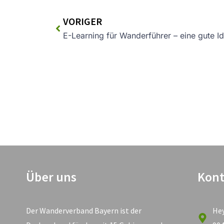
VORIGER
E-Learning für Wanderführer – eine gute I
Über uns
Kont
Der Wanderverband Bayern ist der
He