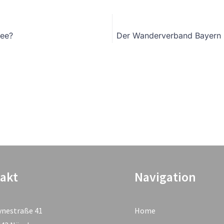
dee?
Der Wanderverband Bayern un
akt
Navigation
ynestraße 41
Home